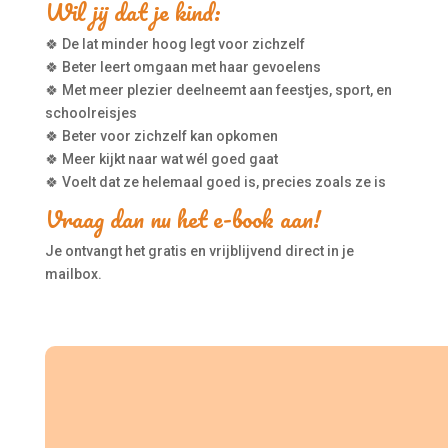
Wil jij dat je kind:
🍀
De lat minder hoog legt voor zichzelf
🍀
Beter leert omgaan met haar gevoelens
🍀
Met meer plezier deelneemt aan feestjes, sport, en
schoolreisjes
🍀
Beter voor zichzelf kan opkomen
🍀
Meer kijkt naar wat wél goed gaat
🍀
Voelt dat ze helemaal goed is, precies zoals ze is
Vraag dan nu het e-book aan!
Je ontvangt het gratis en vrijblijvend direct in je
mailbox.