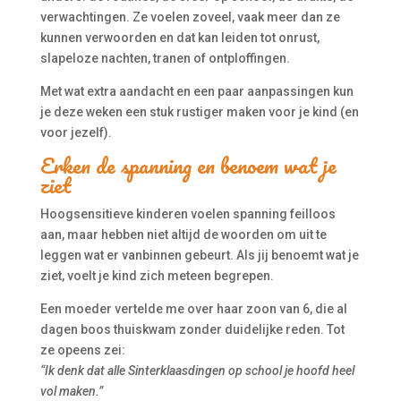
verwachtingen. Ze voelen zoveel, vaak meer dan ze
kunnen verwoorden en dat kan leiden tot onrust,
slapeloze nachten, tranen of ontploffingen.
Met wat extra aandacht en een paar aanpassingen kun
je deze weken een stuk rustiger maken voor je kind (en
voor jezelf).
Erken de spanning en benoem wat je
ziet
Hoogsensitieve kinderen voelen spanning feilloos
aan, maar hebben niet altijd de woorden om uit te
leggen wat er vanbinnen gebeurt. Als jij benoemt wat je
ziet, voelt je kind zich meteen begrepen.
Een moeder vertelde me over haar zoon van 6, die al
dagen boos thuiskwam zonder duidelijke reden. Tot
ze opeens zei:
“Ik denk dat alle Sinterklaasdingen op school je hoofd heel
vol maken.”