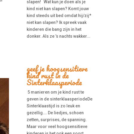
er
slapen! Wat kun je doen als je
kind niet kan slapen? Komt jouw
kind steeds uit bed omdat hij/zij*
niet kan slapen? Ik spreek vaak
kinderen die bang zijn in het
donker. Als ze ’s nachts wakker...
geef je hoogsensitieve
kind rust in de
Sinterklaasperiode
5 manieren om je kind rust te
geven in de sinterklaasperiodeDe
Sinterklaastijd is zo leuk en
gezellig…. De liedjes, schoen
zetten, surprises, de spanning.
Maar voor veel hoogsensitieve
kinderen is het ook een soort