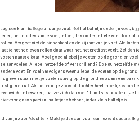
Leg een klein balletje onder je voet. Rol het balletje onder je voet; bij 
tenen, het midden van je voet, je hiel, dan onder je hele voet door bli
rollen. Vergeet niet de binnenkant en de zijkant van je voet. Als laatst
laat je het nog even rollen daar waar het, het prettigst voelt. Zet dan j
voeten naast elkaar. Voel goed allebei je voeten op de grond en voel
ze aanvoelen. Allebei hetzelfde of verschillend? Doe nu hetzelfde me
andere voet. En voel vervolgens weer allebei de voeten op de grond. 
nog even staan met je voeten stevig op de grond en adem een paar 
rustig in en uit. Als het voor je zoon of dochter heel moeilijk is om he
evenwicht te bewaren, laat ze zich dan met 1 hand vasthouden. (Je h
hiervoor geen speciaal balletje te hebben, ieder klein balletje is
id van je zoon/dochter? Meld je dan aan voor een inzicht sessie. Ik 