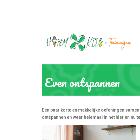
Even ontspannen
Een paar korte en makkelijke oefeningen samen te
ontspannen en weer helemaal in het hier en nu 