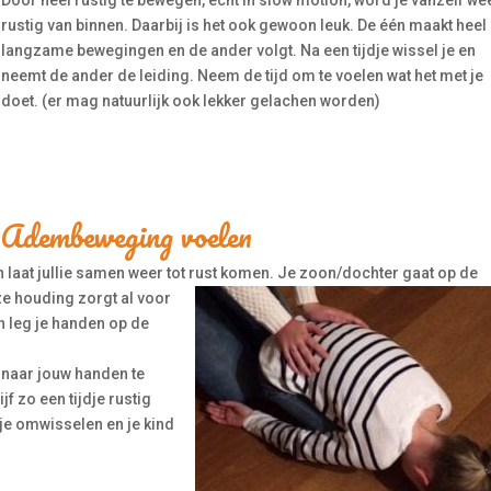
Door heel rustig te bewegen, echt in slow motion, word je vanzelf we
rustig van binnen. Daarbij is het ook gewoon leuk. De één maakt heel
langzame bewegingen en de ander volgt. Na een tijdje wissel je en
neemt de ander de leiding. Neem de tijd om te voelen wat het met je
doet. (er mag natuurlijk ook lekker gelachen worden)
Adembeweging voelen
 laat jullie samen weer tot rust komen. Je zoon/dochter gaat op de
ze houding zorgt al voor
en leg je handen op de
 naar jouw handen te
f zo een tijdje rustig
n je omwisselen en je kind