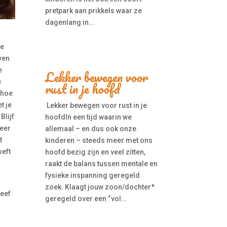
pretpark aan prikkels waar ze
dagenlang in...
je
jven
e
Lekker bewegen voor
e
rust in je hoofd
 hoe
t je
Lekker bewegen voor rust in je
Blijf
hoofdIn een tijd waarin we
keer
allemaal – en dus ook onze
t
kinderen – steeds meer met ons
oeft
hoofd bezig zijn en veel zitten,
raakt de balans tussen mentale en
fysieke inspanning geregeld
zoek. Klaagt jouw zoon/dochter*
geef
geregeld over een “vol...